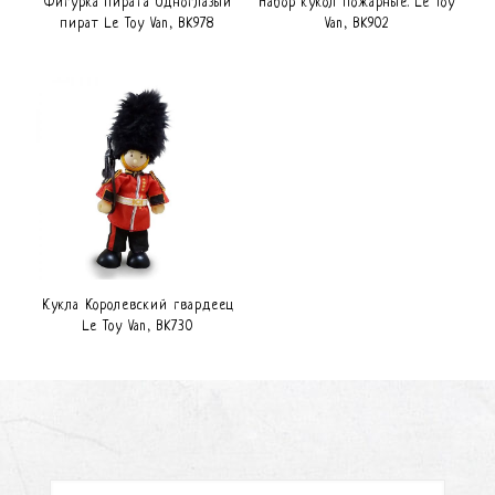
Фигурка пирата Одноглазый
Набор кукол Пожарные. Le Toy
пират Le Toy Van, BK978
Van, BK902
Кукла Королевский гвардеец
Le Toy Van, BK730