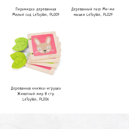
Пирамидка деревянная
Деревянный пазл Ми-ми
Милый сад LeToyVan, PL009
мышки LeToyVan, PL029
Деревянная книжка-игрушка
Животный мир 8 стр.
LeToyVan, PL006