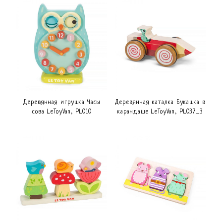
Деревянная игрушка Часы
Деревянная каталка Букашка в
сова LeToyVan, PL010
карандаше LeToyVan, PL037_3