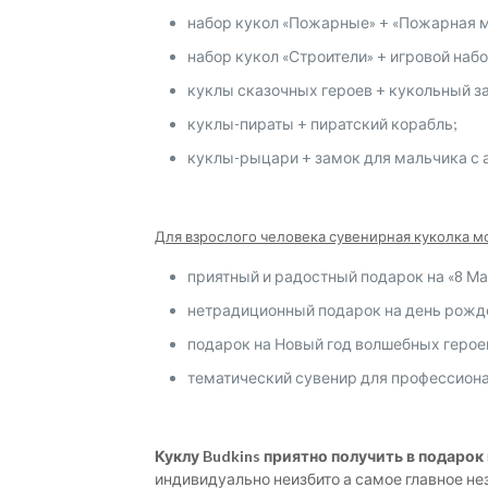
набор кукол «Пожарные» + «Пожарная м
набор кукол «Строители» + игровой наб
куклы сказочных героев + кукольный з
куклы-пираты + пиратский корабль;
куклы-рыцари + замок для мальчика с
Для взрослого человека сувенирная куколка мо
приятный и радостный подарок на «8 Ма
нетрадиционный подарок на день рожде
подарок на Новый год волшебных героев
тематический сувенир для профессиона
Куклу Budkins приятно получить в подарок
индивидуально неизбито а самое главное н