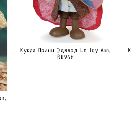
Кукла Принц Эдвард Le Toy Van,
К
BK968
an,