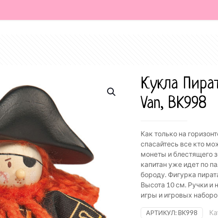
Кукла Пират
Van, BK998
Как только на горизон
спасайтесь все кто мож
монеты и блестящего з
капитан уже идет по п
бороду.
Фигурка пирата
Высота 10 см. Ручки и
игры и игровых наборов
Ка
АРТИКУЛ:
BK998