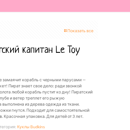
Показать все
ский капитан Le Toy
те замаячит корабль с черными парусами —
ет! Пират знает свое дело: ради звонкой
олота любой корабль пустит ко дну! Пиратский
алубе и ветер треплет его рыжую
 выполнена из дерева одежда из ткани.
 ножки гнутся. Подходит для самостоятельной
. Красочная упаковка. Для детей от 3 лет.
тегория:
Куклы Budkins