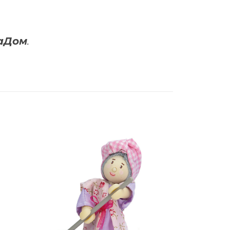
лаДом
.