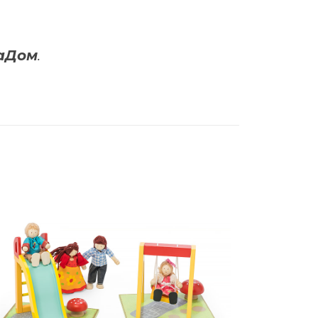
лаДом
.