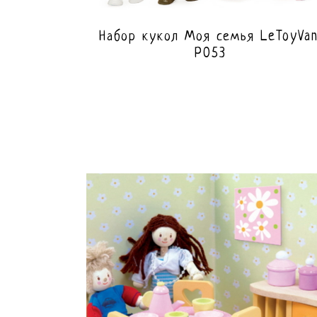
Набор кукол Моя семья LeToyVan
P053