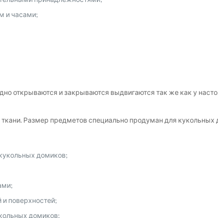
м и часами;
но открываются и закрываются выдвигаются так же как у настоя
 ткани. Размер предметов специально продуман для кукольных д
 кукольных домиков;
ами;
 и поверхностей;
кольных домиков;