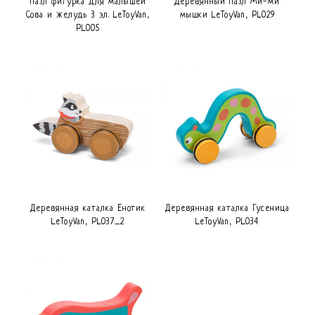
Пазл фигурка для малышей
Деревянный пазл Ми-ми
Сова и желудь 3 эл. LeToyVan,
мышки LeToyVan, PL029
PL005
Деревянная каталка Енотик
Деревянная каталка Гусеница
LeToyVan, PL037_2
LeToyVan, PL034