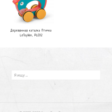
Деревянная каталка Птичка
LeToyVan, PL032