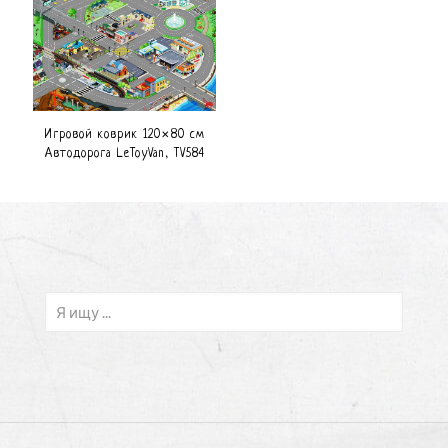
Игровой коврик 120×80 см
Автодорога LeToyVan, TV584