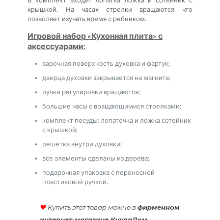
В комплект входит лопатка ложка и сотейник с
крышкой. На часах стрелки вращаются что
позволяет изучать время с ребенком.
Игровой набор «Кухонная плита» с
аксессуарами:
варочная поверхность духовка и фартук;
дверца духовки закрывается на магните;
ручки регулировки вращаются;
большие часы с вращающимися стрелками;
комплект посуды: лопаточка и ложка сотейник
с крышкой;
решетка внутри духовки;
все элементы сделаны из дерева;
подарочная упаковка с переносной
пластиковой ручкой.
♥
Купить этот товар можно в
фирменном
интернет-магазине КуклаДом
.