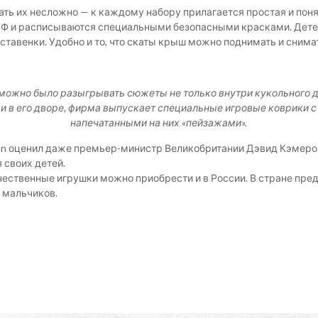
ать их несложно — к каждому набору прилагается простая и поня
Ф и расписываются специальными безопасными красками. Детей, 
ставенки. Удобно и то, что скаты крыш можно поднимать и снимат
можно было разыгрывать сюжеты не только внутри кукольного д
и в его дворе, фирма выпускает специальные игровые коврики с
напечатанными на них «пейзажами».
Van оценил даже премьер-министр Великобритании Дэвид Кэмерон
 своих детей.
ачественные игрушки можно приобрести и в России. В стране пр
 мальчиков.