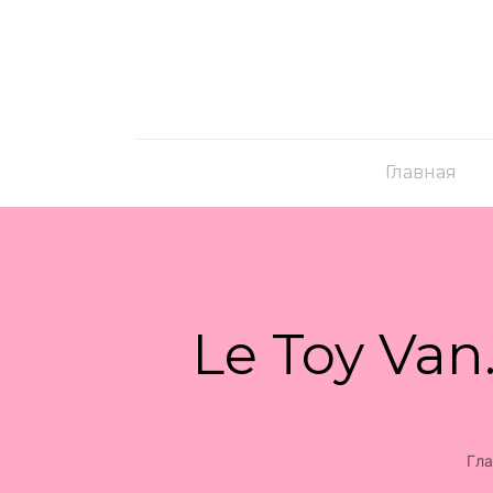
Главная
Le Toy Va
Гла