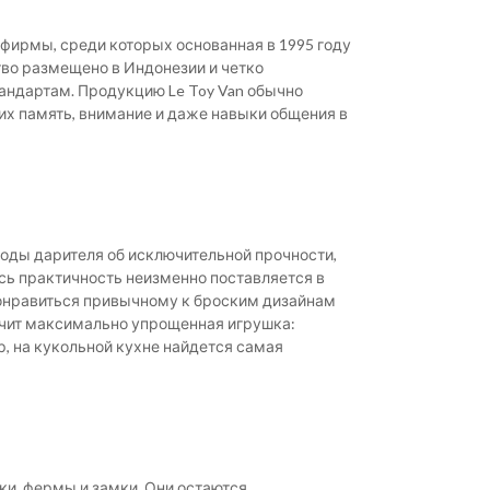
 фирмы, среди которых основанная в 1995 году
тво размещено в Индонезии и четко
андартам. Продукцию Le Toy Van обычно
х память, внимание и даже навыки общения в
воды дарителя об исключительной прочности,
десь практичность неизменно поставляется в
понравиться привычному к броским дизайнам
значит максимально упрощенная игрушка:
, на кукольной кухне найдется самая
ки, фермы и замки. Они остаются