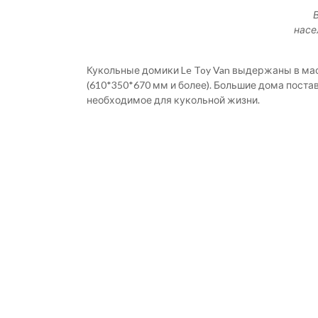
насе
Кукольные домики Le Toy Van выдержаны в мас
(610*350*670 мм и более). Большие дома поста
необходимое для кукольной жизни.