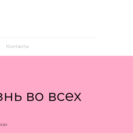
Контакты
нь во всех
сках