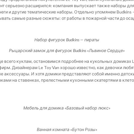
нт серьезно расширился: компания выпускает также наборы для 
чеги и другие тематические наборы. Отдельно упомянем Budkins
ывать самые разные сюжеты: от работы в пожарной части до оса
Набор фигурок Budkins — пираты
Рыцарский замок для фигурок Budkins «Львиное Сердце»
де всего куклам, остановимся подробнее на кукольных домиках L
фирм. Дизайнерам Le Toy Van хорошо известно, как девочки лю
е аксессуары. И хотя домики представляют собой именно детски
ками на ставенках, прелестными кухонными скатертями в клето
Мебель для домика «Базовый набор люкс»
Ванная комната «Бутон Розы»