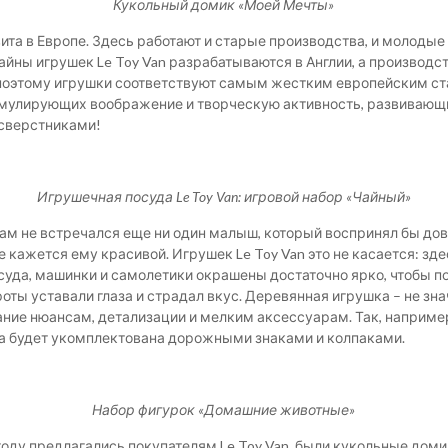
Кукольный домик «Моей Мечты»
та в Европе. Здесь работают и старые производства, и молодые
айны игрушек Le Toy Van разрабатываются в Англии, а производс
поэтому игрушки соответствуют самым жестким европейским ст
тимулирующих воображение и творческую активность, развивающи
 сверстниками!
Игрушечная посуда Le Toy Van: игровой набор «Чайный»
ам не встречался еще ни один малыш, который воспринял бы до
е кажется ему красивой. Игрушек Le Toy Van это не касается: з
осуда, машинки и самолетики окрашены достаточно ярко, чтобы 
строты уставали глаза и страдал вкус. Деревянная игрушка – не 
ание нюансам, детализации и мелким аксессуарам. Так, например
ка будет укомплектована дорожными знаками и колпаками.
Набор фигурок «Домашние животные»
оду предлагались покупателям Le Toy Van, были кукольные доми