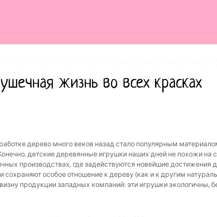
рушечная жизнь во всех красках
обработке дерево много веков назад стало популярным материало
Конечно, детские деревянные игрушки наших дней не похожи на с
чных производствах, где задействуются новейшие достижения де
и сохраняют особое отношение к дереву (как и к другим натура
изну продукции западных компаний: эти игрушки экологичны, бе