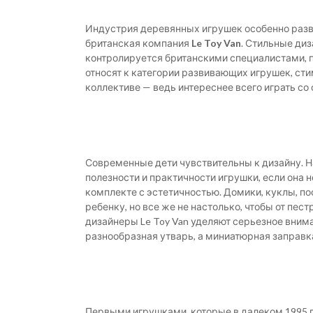
Индустрия деревянных игрушек особенно разви
британская компания
Le Toy Van
. Стильные диз
контролируется британскими специалистами, 
относят к категории развивающих игрушек, с
коллективе — ведь интереснее всего играть со
Современные дети чувствительны к дизайну. Н
полезности и практичности игрушки, если она н
комплекте с эстетичностью. Домики, куклы, п
ребенку, но все же не настолько, чтобы от пе
дизайнеры Le Toy Van уделяют серьезное вним
разнообразная утварь, а миниатюрная заправ
Первыми игрушками, которые в далеком 1995 г