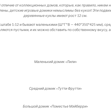
В отличие от коллекционных домов, которые, как правило, никем н
лены, детские игровые домики немыслимы без кукол! Эти подв
деревянные куклы имеют рост 12 см.
штабе 1:12 и бывают маленькими (Ш*Г*В — 440*350*425 мм), ср
вляются пустыми, и их можно обставить по собственному вкусу, 
Маленький домик «Лили»
Средний домик «Тутти Фрутти»
Большой домик «Поместье Мэйберри»