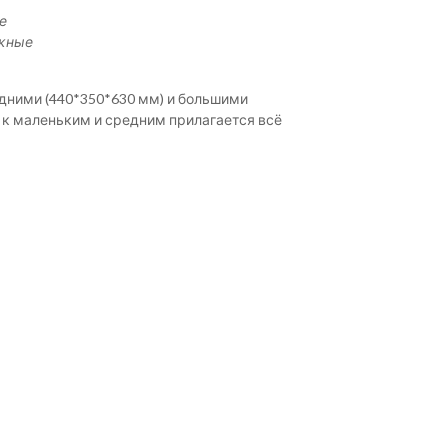
е
ижные
едними (440*350*630 мм) и большими
а к маленьким и средним прилагается всё